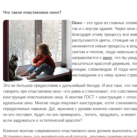
Что такое пластиковое окно?
Окно
– это одно из главных элеме
так и с внутри здания. Через окно
благодаря этому процессу все жив
распускаются цветы, стоящие на 
начинаются новые процессы в воз
светом и теплом, люди невольно в
направляются к
окну
, что бы уви
насытиться красотой деревьев, п
улицам, собаководов. И тогда чело
наслаждение и к чему нужно стрем
Это не большое предисловие к дальнейшей беседе. И все таки, что та
говорить про пластиковое окно –это рама и стеклопакет, что собственн
конструкция
пластикового окна
. А монтаж ГОСТ + конструкция + отко
идеальное
окно
. Многие люди покупают конструкции, хотят сэкономить
определенных навыков. Да!, мужчина с руками конечно сможет поста
он его поставит, будет ли оно промерзать , потеть, продувать, а може
если задуматься о эстетической красоте?
Конечно монтаж современного пластикового
окна
должен выполнять оп
Установка окна- это индивидуальный подход, другими словами искусст