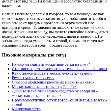
делает этот вид защиты помещений абсолютно безвредным и
надежным.
Если вы цените здоровье и комфорт, то вам необходимо как
можно скорее заказать сетки антипух, чтобы защитить себя и
свою семью от вредных проявлений окружающей нас
природы и среды. Установив антимоскитные сетки на окна,
двери, балкон или веранду, вы можете спокойно наслаждаться
полноценной жизнью без насекомых, пыли и аллергии. Не
забывайте иногда ухаживать за сеткой, промывая ее теплым
мыльным раствором воды, и будьте здоровы!
Похожие материалы (по тегу)
Нужно ли снимать москитные сетки на зиму?
Стоимость противомоскитных сеток на окна и балконы
Как отремонтировать москитную сетку самому?
Ремонт москитных сеток
Способы крепления рамочных москитных сеток
Москитная сетка антипыльца Poll-Tex
Дышите легче: уникальное средство от аллергии –
москитная сетка «антипыль»
Противомоскитные сетки: готовь сани летом, а телегу -
зимой
Москитная сетка