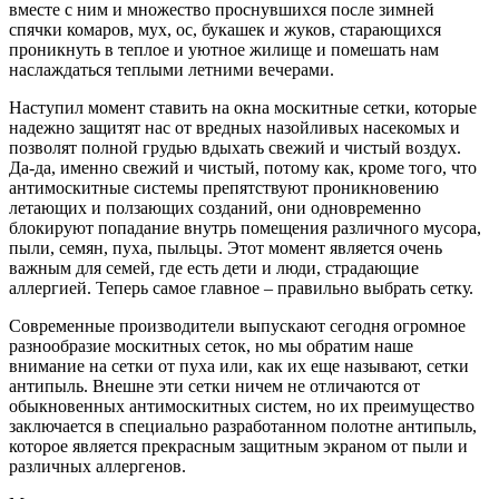
вместе с ним и множество проснувшихся после зимней
спячки комаров, мух, ос, букашек и жуков, старающихся
проникнуть в теплое и уютное жилище и помешать нам
наслаждаться теплыми летними вечерами.
Наступил момент ставить на окна москитные сетки, которые
надежно защитят нас от вредных назойливых насекомых и
позволят полной грудью вдыхать свежий и чистый воздух.
Да-да, именно свежий и чистый, потому как, кроме того, что
антимоскитные системы препятствуют проникновению
летающих и ползающих созданий, они одновременно
блокируют попадание внутрь помещения различного мусора,
пыли, семян, пуха, пыльцы. Этот момент является очень
важным для семей, где есть дети и люди, страдающие
аллергией. Теперь самое главное – правильно выбрать сетку.
Современные производители выпускают сегодня огромное
разнообразие москитных сеток, но мы обратим наше
внимание на сетки от пуха или, как их еще называют, сетки
антипыль. Внешне эти сетки ничем не отличаются от
обыкновенных антимоскитных систем, но их преимущество
заключается в специально разработанном полотне антипыль,
которое является прекрасным защитным экраном от пыли и
различных аллергенов.