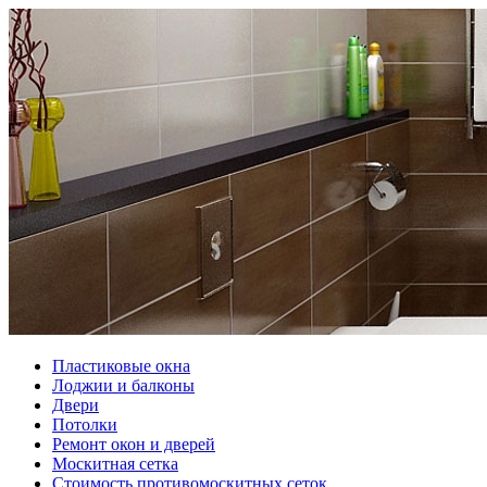
Пластиковые окна
Лоджии и балконы
Двери
Потолки
Ремонт окон и дверей
Москитная сетка
Стоимость противомоскитных сеток