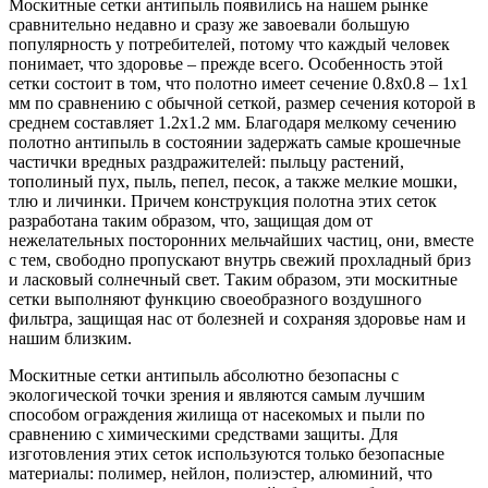
Москитные сетки антипыль появились на нашем рынке
сравнительно недавно и сразу же завоевали большую
популярность у потребителей, потому что каждый человек
понимает, что здоровье – прежде всего. Особенность этой
сетки состоит в том, что полотно имеет сечение 0.8х0.8 – 1х1
мм по сравнению с обычной сеткой, размер сечения которой в
среднем составляет 1.2х1.2 мм. Благодаря мелкому сечению
полотно антипыль в состоянии задержать самые крошечные
частички вредных раздражителей: пыльцу растений,
тополиный пух, пыль, пепел, песок, а также мелкие мошки,
тлю и личинки. Причем конструкция полотна этих сеток
разработана таким образом, что, защищая дом от
нежелательных посторонних мельчайших частиц, они, вместе
с тем, свободно пропускают внутрь свежий прохладный бриз
и ласковый солнечный свет. Таким образом, эти москитные
сетки выполняют функцию своеобразного воздушного
фильтра, защищая нас от болезней и сохраняя здоровье нам и
нашим близким.
Москитные сетки антипыль абсолютно безопасны с
экологической точки зрения и являются самым лучшим
способом ограждения жилища от насекомых и пыли по
сравнению с химическими средствами защиты. Для
изготовления этих сеток используются только безопасные
материалы: полимер, нейлон, полиэстер, алюминий, что